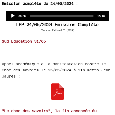
Emission complète du 24/05/2024 :
Audio
Current
Total
00:00
59:46
time
duration
Player
LPP 24/05/2024 Emission Complète
Flore et Fatima/LPP (2024)
Sud Education 31/65
Appel académique à la manifestation contre le
Choc des savoirs le 25/05/2024 à 11h métro Jean
Jaurès :
"Le choc des savoirs", la fin annoncée du