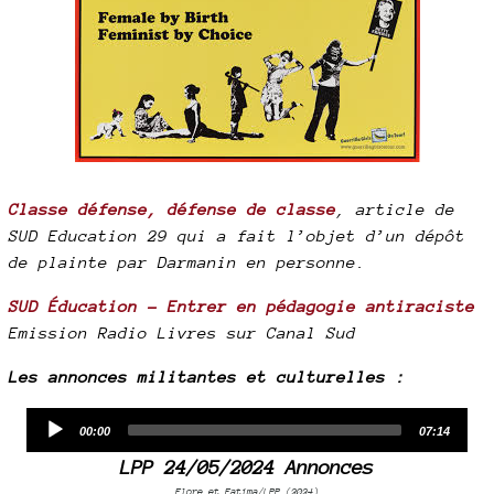
Classe défense, défense de classe
, article de
SUD Education 29 qui a fait l’objet d’un dépôt
de plainte par Darmanin en personne.
SUD Éducation - Entrer en pédagogie antiraciste
Emission Radio Livres sur Canal Sud
Les annonces militantes et culturelles :
Audio
Current
Total
00:00
07:14
time
duration
Player
LPP 24/05/2024 Annonces
Flore et Fatima/LPP (2024)