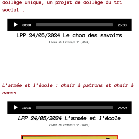
collège unique, un projet de collège du tri
social :
Audio
Current
Total
00:00
25:33
time
duration
Player
LPP 24/05/2024 Le choc des savoirs
Flore et Fatima/LPP (2024)
L’armée et l’école : chair à patrons et chair à
canon
Audio
Current
Total
00:00
26:59
time
duration
Player
LPP 24/05/2024 L’armée et l’école
Flore et Fatima/LPP (2024)