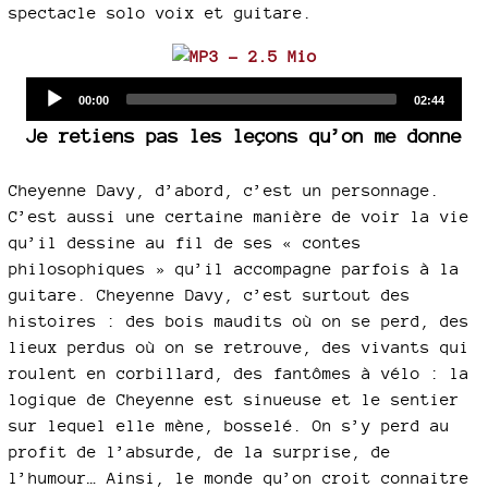
spectacle solo voix et guitare.
Audio
Current
Total
00:00
02:44
time
duration
Player
Je retiens pas les leçons qu’on me donne
Cheyenne Davy, d’abord, c’est un personnage.
C’est aussi une certaine manière de voir la vie
qu’il dessine au fil de ses « contes
philosophiques » qu’il accompagne parfois à la
guitare. Cheyenne Davy, c’est surtout des
histoires : des bois maudits où on se perd, des
lieux perdus où on se retrouve, des vivants qui
roulent en corbillard, des fantômes à vélo : la
logique de Cheyenne est sinueuse et le sentier
sur lequel elle mène, bosselé. On s’y perd au
profit de l’absurde, de la surprise, de
l’humour… Ainsi, le monde qu’on croit connaitre