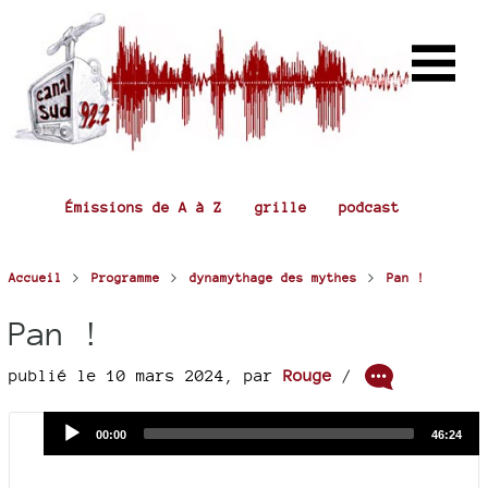
Émissions de A à Z
grille
podcast
>
>
>
Accueil
Programme
dynamythage des mythes
Pan !
Pan !
publié le 10 mars 2024
,
par
Rouge
/
Audio
Current
Total
00:00
46:24
time
duration
Player