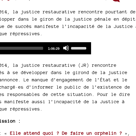
014, la justice restaurative rencontre pourtant de
lopper dans le giron de la justice pénale en dépit
ue de succès manifeste l’incapacité de la Justice 
que répressives.
Audio
Use
Total
1:06:29
duration
Player
Up/Down
Arrow
014, la justice restaurative (JR) rencontre
keys
és à se développer dans le girond de la justice
to
annonce. Le manque d’engagement de l’État et le
increase
chargé·es d’informer le public de l’existence de
or
es responsables de cette situation. Pour le dire
decrease
s manifeste aussi l’incapacité de la Justice à
volume.
que répressives.
ission :
: «
Elle attend quoi ? De faire un orphelin ?
»,