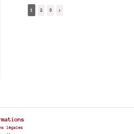
1
2
3
>
rmations
ns légales