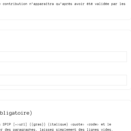
e contribution n’apparaîtra qu’après avoir été validée par les
obligatoire)
is SPIP
[->url] {{gras}} {italique} <quote> <code>
et le
er des paragraphes, laissez simplement des lignes vides.