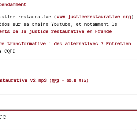
pendamment
.
ustice restaurative (
www.justicerestaurative.org
) 
déos sur sa chaîne Youtube, et notamment le
ents de la justice restaurative en France
.
ce transformative : des alternatives ? Entretien
s CQFD
staurative_v2.mp3
(
MP3
-
60.9 Mio
)
re