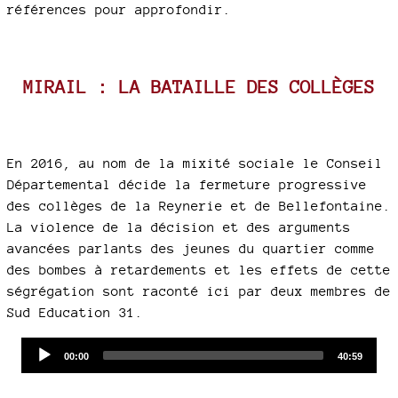
références pour approfondir.
MIRAIL : LA BATAILLE DES COLLÈGES
En 2016, au nom de la mixité sociale le Conseil
Départemental décide la fermeture progressive
des collèges de la Reynerie et de Bellefontaine.
La violence de la décision et des arguments
avancées parlants des jeunes du quartier comme
des bombes à retardements et les effets de cette
ségrégation sont raconté ici par deux membres de
Sud Education 31.
Audio
Current
Total
00:00
40:59
time
duration
Player