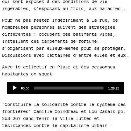
qui sont exposés à des conditions de vie
ingérables, s’exposant au froid, aux maladies...
Pour ne pas rester indéfiniment à la rue, de
nombreuses personnes suivent des stratégies
différentes : occupent des bâtiments vides,
installent des campements de fortune,
s’organisent par elleux-mêmes pour se protéger.
Discussions avec certaines d’entre elles et eux.
Avec le collectif en Platz et des personnes
habitantes en squat
Audio
Current
Total
00:00
1:26:23
time
duration
Player
"Construire la solidarité contre le système des
frontières" Camille Coindreau et Lou Casals pp.
258-267 dans Tenir la Ville luttes et
résistances contre le capitalisme urbain -