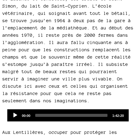
Simon, du lait de Saint-Cyprien. L’école
vétérinaire, qui soignait avant tout le bétail,
se trouve jusqu’en 1964 à deux pas de la gare à
l’emplacement de la médiathèque. Et au début des
années 1970, il reste près de 2000 fermes dans
l’agglomération. Il aura fallu cinquante ans à
peine pour que les constructions remplacent les
champs et que le souvenir même de cette réalité
s’estompe jusqu’à paraître irréel. Il subsiste
malgré tout de beaux restes qui pourraient
servir à imaginer une ville plus vivable. On
discute ici avec ceux et celles qui organisent
la résistance pour que cela ne reste pas
seulement dans nos imaginations.
Audio
Current
Total
00:00
1:42:20
time
duration
Player
Aux Lentillères, occuper pour protéger les