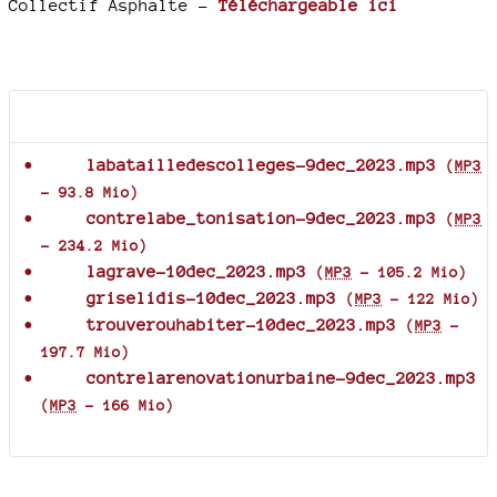
Collectif Asphalte -
Téléchargeable ici
Documents joints
labatailledescolleges-9dec_2023.mp3
(
MP3
-
93.8 Mio
)
contrelabe_tonisation-9dec_2023.mp3
(
MP3
-
234.2 Mio
)
lagrave-10dec_2023.mp3
(
MP3
-
105.2 Mio
)
griselidis-10dec_2023.mp3
(
MP3
-
122 Mio
)
trouverouhabiter-10dec_2023.mp3
(
MP3
-
197.7 Mio
)
contrelarenovationurbaine-9dec_2023.mp3
(
MP3
-
166 Mio
)