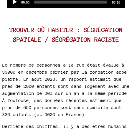
Current
Total
00:00
53:18
time
duration
Player
TROUVER OÙ HABITER : SÉGRÉGATION
SPATIALE / SÉGRÉGATION RACISTE
Le nombre de personnes à la rue était évalué à
33000 en décembre dernier par la fondation abbé
pierre. En août 2023, un rapport estimait que
près de 2000 enfants sont sans logement avec une
augmentation de 20% sur un an à la même période.
À Toulouse, des données récentes estiment que
plus de 650 personnes sont sans domicile dont
330 enfants (et 3000 en France).
Derrière ces chiffres, il y a des êtres humains