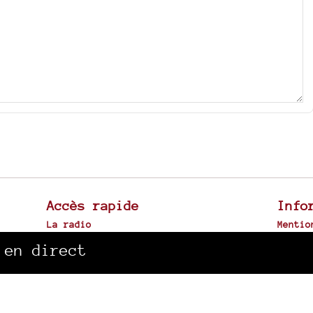
Accès rapide
Info
La radio
Mentio
Canal Sud à Toulouse
Plan d
 en direct
Archives sonores
Spip
|