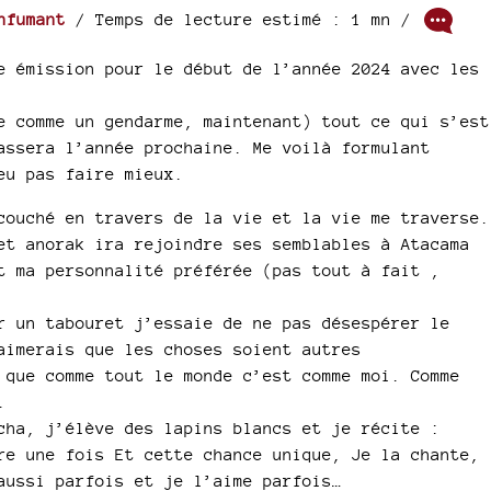
nfumant
/ Temps de lecture estimé : 1 mn /
e émission pour le début de l’année 2024 avec les
e comme un gendarme, maintenant) tout ce qui s’est
assera l’année prochaine. Me voilà formulant
eu pas faire mieux.
couché en travers de la vie et la vie me traverse.
et anorak ira rejoindre ses semblables à Atacama
t ma personnalité préférée (pas tout à fait ,
r un tabouret j’essaie de ne pas désespérer le
aimerais que les choses soient autres
 que comme tout le monde c’est comme moi. Comme
.
cha, j’élève des lapins blancs et je récite :
re une fois Et cette chance unique, Je la chante,
aussi parfois et je l’aime parfois…