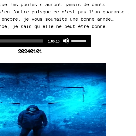
que les poules n’auront jamais de dents.
s’en foutre puisque ce n’est pas l’an quarante..
 encore, je vous souhaite une bonne année…
nde, je sais qu’elle ne peut être bonne.
Audio
Use
Total
1:00:10
duration
Player
Up/Down
20240101
Arrow
keys
to
increase
or
decrease
volume.