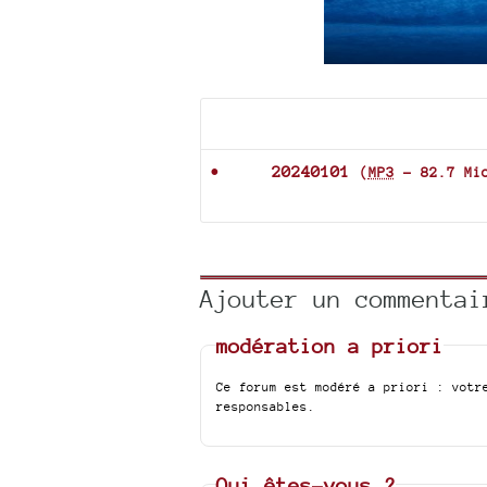
Documents joints
20240101
(
MP3
-
82.7 Mi
Ajouter un commentai
modération a priori
Ce forum est modéré a priori : votr
responsables.
Qui êtes-vous ?