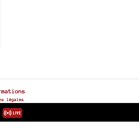
rmations
ns légales
u site