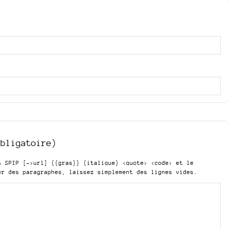
obligatoire)
is SPIP
[->url] {{gras}} {italique} <quote> <code>
et le
er des paragraphes, laissez simplement des lignes vides.