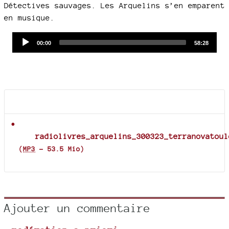
Détectives sauvages. Les Arquelins s’en emparent
en musique.
Audio
Current
Total
00:00
58:28
time
duration
Player
Documents joints
radiolivres_arquelins_300323_terranovatoul
(
MP3
-
53.5 Mio
)
Ajouter un commentaire