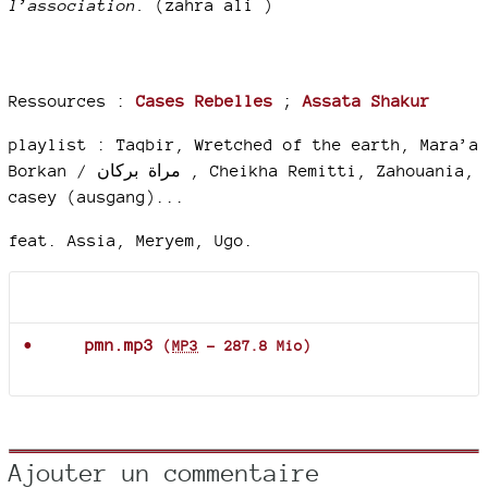
l’association.
(zahra ali )
Ressources :
Cases Rebelles
;
Assata Shakur
playlist : Taqbir, Wretched of the earth, Mara’a
Borkan / مراة بركان , Cheikha Remitti, Zahouania,
casey (ausgang)...
feat. Assia, Meryem, Ugo.
Documents joints
pmn.mp3
(
MP3
-
287.8 Mio
)
Ajouter un commentaire