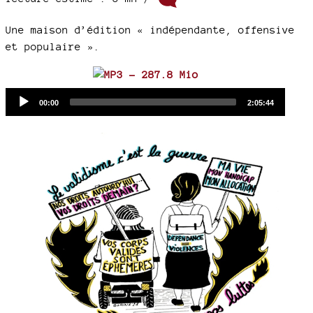
Une maison d’édition « indépendante, offensive
et populaire ».
Audio
Current
Total
00:00
2:05:44
time
duration
Player