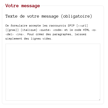
Votre message
Texte de votre message (obligatoire)
Ce formulaire accepte les raccourcis SPIP
[->url]
{{gras}} {italique} <quote> <code>
et le code HTML
<q>
<del> <ins>
. Pour créer des paragraphes, laissez
simplement des lignes vides.