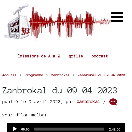
Émissions de A à Z
grille
podcast
>
>
>
Accueil
Programme
Zanbrokal
Zanbrokal du 09 04 2023
Zanbrokal du 09 04 2023
publié le 9 avril 2023
,
par
zanbrokal
/
zour d’lan malbar
Audio
Current
Total
00:00
2:42:00