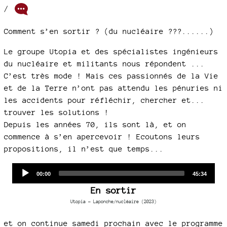
/
Comment s’en sortir ? (du nucléaire ???......)
Le groupe Utopia et des spécialistes ingénieurs
du nucléaire et militants nous répondent ...
C’est très mode ! Mais ces passionnés de la Vie
et de la Terre n’ont pas attendu les pénuries ni
les accidents pour réfléchir, chercher et...
trouver les solutions !
Depuis les années 70, ils sont là, et on
commence à s’en apercevoir ! Ecoutons leurs
propositions, il n’est que temps...
Audio
Current
Total
00:00
45:34
time
duration
Player
En sortir
Utopia - Laponche/nucléaire (2023)
et on continue samedi prochain avec le programme