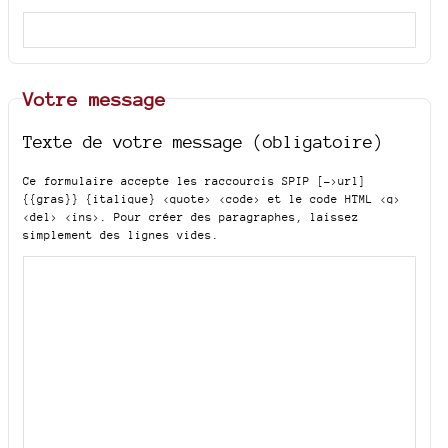
Votre message
Texte de votre message (obligatoire)
Ce formulaire accepte les raccourcis SPIP
[->url]
{{gras}} {italique} <quote> <code>
et le code HTML
<q>
<del> <ins>
. Pour créer des paragraphes, laissez
simplement des lignes vides.