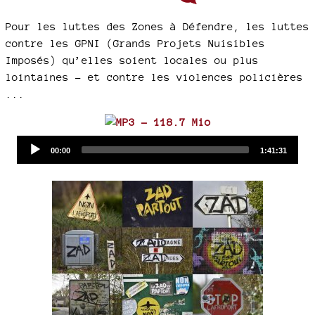
Pour les luttes des Zones à Défendre, les luttes
contre les GPNI (Grands Projets Nuisibles
Imposés) qu’elles soient locales ou plus
lointaines - et contre les violences policières
...
Audio
Current
Total
00:00
1:41:31
time
duration
Player