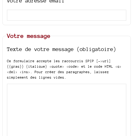
Votre adresse email
Votre message
Texte de votre message (obligatoire)
Ce formulaire accepte les raccourcis SPIP
[->url]
{{gras}} {italique} <quote> <code>
et le code HTML
<q>
<del> <ins>
. Pour créer des paragraphes, laissez
simplement des lignes vides.