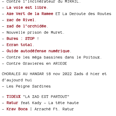
–
Contre l’incinérateur du MIRAIL.
–
La voie est libre
.
–
Axe Vert de la Ramee
ET La Deroute des Routes
–
zac de Rivel
.
–
zad de l’orchidée
.
–
Nouvelle prison de Muret.
–
Bures : STOP
!
–
Ecran total
.
–
Guide autodéfense numérique
.
–
Contre les méga bassines dans le Poitoux.
–
Contre Gravieres en ARIEGE
CHORALES AU HANGAR 18 nov 2022 Zads d hier et
d’aujourd hui
–
Les Peigne Sardines
–
TIDEUX
"LA ZAD EST PARTOUT"
–
Ratur
feat Kady - La tête haute
–
Krav Boca
| Arraché Ft. Ratur