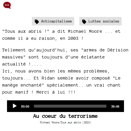
Anticapitalisme
Luttes sociales
"Tous aux abris !" a dit Michael Moore ... et
comme il a eu raison, en 2003 !
Tellement qu’aujourd’hui, ses "armes de Dérision
massives" sont toujours d’une éclatante
actualité !....
Ici, nous avons bien les mêmes problèmes,
toujours... Et Ridan semble avoir composé "Le
manège enchanté" spécialement...un vrai chant
pour manif ! Merci à lui !!!
Audio
Current
Total
00:00
36:46
time
duration
Player
Au coeur du terrorisme
Michael Moore/Tous aux abris (2023)