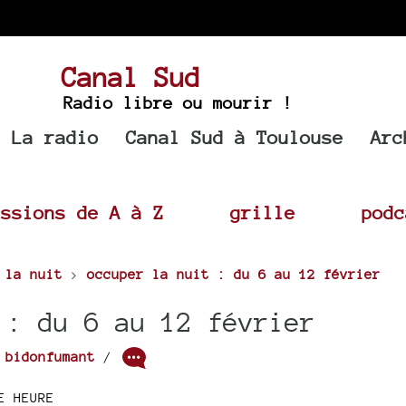
Canal Sud
Radio libre ou mourir !
La radio
Canal Sud à Toulouse
Arc
issions de A à Z
grille
podc
 la nuit
>
occuper la nuit : du 6 au 12 février
 : du 6 au 12 février
r
bidonfumant
/
E HEURE