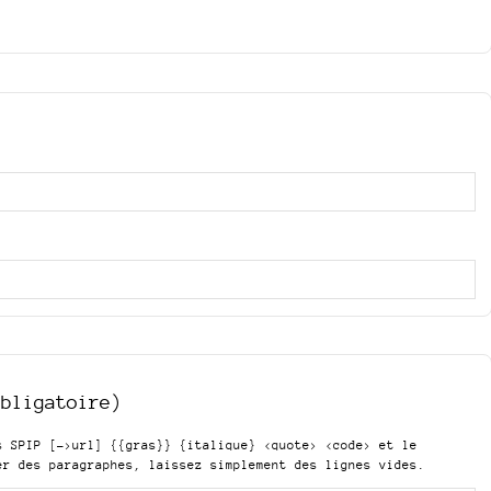
obligatoire)
is SPIP
[->url] {{gras}} {italique} <quote> <code>
et le
er des paragraphes, laissez simplement des lignes vides.