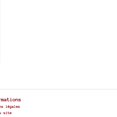
rmations
ns légales
u site