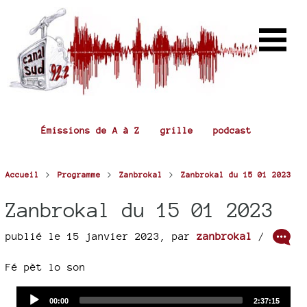
Émissions de A à Z
grille
podcast
>
>
>
Accueil
Programme
Zanbrokal
Zanbrokal du 15 01 2023
Zanbrokal du 15 01 2023
publié le 15 janvier 2023
,
par
zanbrokal
/
Fé pèt lo son
Audio
Current
Total
00:00
2:37:15