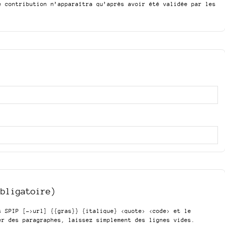
e contribution n’apparaîtra qu’après avoir été validée par les
obligatoire)
is SPIP
[->url] {{gras}} {italique} <quote> <code>
et le
er des paragraphes, laissez simplement des lignes vides.