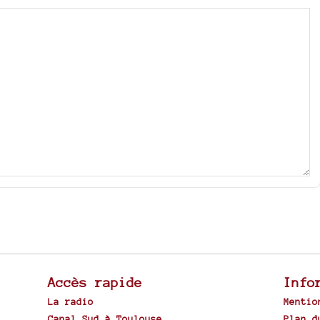
Accès rapide
Info
La radio
Mentio
Canal Sud à Toulouse
Plan d