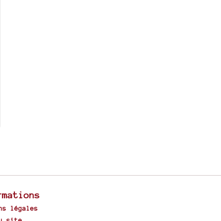
rmations
ns légales
u site