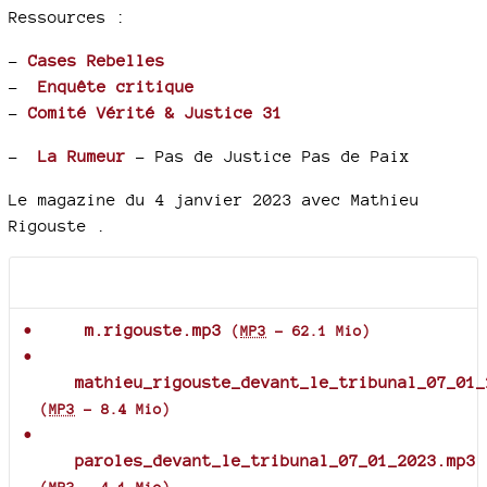
Ressources :
–
Cases Rebelles
–
Enquête critique
–
Comité Vérité & Justice 31
–
La Rumeur
- Pas de Justice Pas de Paix
Le magazine du 4 janvier 2023 avec Mathieu
Rigouste .
Documents joints
m.rigouste.mp3
(
MP3
-
62.1 Mio
)
mathieu_rigouste_devant_le_tribunal_07_01_
(
MP3
-
8.4 Mio
)
paroles_devant_le_tribunal_07_01_2023.mp3