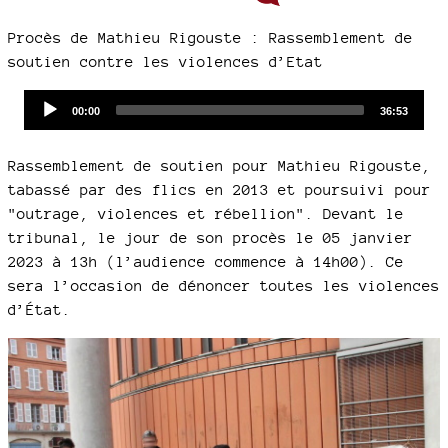
Procès de Mathieu Rigouste : Rassemblement de
soutien contre les violences d’Etat
Audio
Current
Total
00:00
36:53
time
duration
Player
Rassemblement de soutien pour Mathieu Rigouste,
tabassé par des flics en 2013 et poursuivi pour
"outrage, violences et rébellion". Devant le
tribunal, le jour de son procès le 05 janvier
2023 à 13h (l’audience commence à 14h00). Ce
sera l’occasion de dénoncer toutes les violences
d’État.