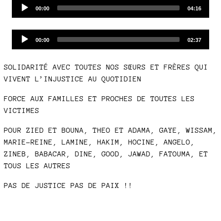
Audio
Current
Total
00:00
04:16
time
duration
Player
Audio
Current
Total
00:00
02:37
time
duration
Player
SOLIDARITÉ AVEC TOUTES NOS SŒURS ET FRÈRES QUI
VIVENT L’INJUSTICE AU QUOTIDIEN
FORCE AUX FAMILLES ET PROCHES DE TOUTES LES
VICTIMES
POUR ZIED ET BOUNA, THEO ET ADAMA, GAYE, WISSAM,
MARIE-REINE, LAMINE, HAKIM, HOCINE, ANGELO,
ZINEB, BABACAR, DINE, GOOD, JAWAD, FATOUMA, ET
TOUS LES AUTRES
PAS DE JUSTICE PAS DE PAIX !!