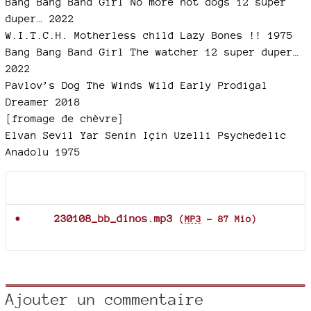
Bang Bang Band Girl No more hot dogs 12 super
duper… 2022
W.I.T.C.H. Motherless child Lazy Bones !! 1975
Bang Bang Band Girl The watcher 12 super duper…
2022
Pavlov’s Dog The Winds Wild Early Prodigal
Dreamer 2018
[fromage de chèvre]
Elvan Sevil Yar Senin Için Uzelli Psychedelic
Anadolu 1975
Documents joints
230108_bb_dinos.mp3
(
MP3
-
87 Mio
)
Ajouter un commentaire