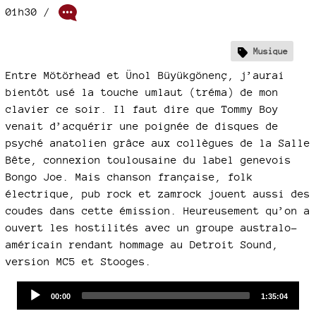
01h30
/
Musique
Entre Mötörhead et Ünol Büyükgönenç, j’aurai
bientôt usé la touche umlaut (tréma) de mon
clavier ce soir. Il faut dire que Tommy Boy
venait d’acquérir une poignée de disques de
psyché anatolien grâce aux collègues de la Salle
Bête, connexion toulousaine du label genevois
Bongo Joe. Mais chanson française, folk
électrique, pub rock et zamrock jouent aussi des
coudes dans cette émission. Heureusement qu’on a
ouvert les hostilités avec un groupe australo-
américain rendant hommage au Detroit Sound,
version MC5 et Stooges.
Audio
Current
Total
00:00
1:35:04
time
duration
Player