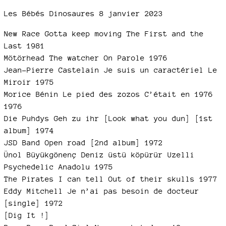
Les Bébés Dinosaures 8 janvier 2023
New Race Gotta keep moving The First and the
Last 1981
Mötörhead The watcher On Parole 1976
Jean-Pierre Castelain Je suis un caractériel Le
Miroir 1975
Morice Bénin Le pied des zozos C’était en 1976
1976
Die Puhdys Geh zu ihr [Look what you dun] [1st
album] 1974
JSD Band Open road [2nd album] 1972
Ünol Büyükgönenç Deniz üstü köpürür Uzelli
Psychedelic Anadolu 1975
The Pirates I can tell Out of their skulls 1977
Eddy Mitchell Je n’ai pas besoin de docteur
[single] 1972
[Dig It !]