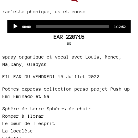
raclette phonique, us et conso
Audio
Current
Total
00:00
1:12:52
time
duration
Player
EAR 220715
EMI
spray organique et vocal avec Louis, Mence,
Na,Dany, Gladyss
FIL EAR DU VENDREDI 15 Juillet 2022
Poèmes express collection perso projet Push up
Emi Eminaco et Na
Sphère de terre Sphères de chair
Romper à llorar
Le cœur de l esprit
La localète