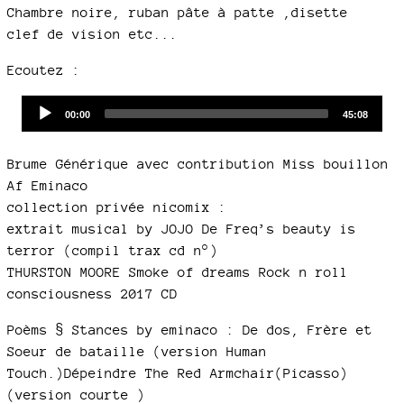
Chambre noire, ruban pâte à patte ,disette
clef de vision etc...
Ecoutez :
Audio
Current
Total
00:00
45:08
time
duration
Player
Brume Générique avec contribution Miss bouillon
Af Eminaco
collection privée nicomix :
extrait musical by JOJO De Freq’s beauty is
terror (compil trax cd n°)
THURSTON MOORE Smoke of dreams Rock n roll
consciousness 2017 CD
Poèms § Stances by eminaco : De dos, Frère et
Soeur de bataille (version Human
Touch.)Dépeindre The Red Armchair(Picasso)
(version courte )