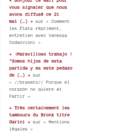
« Bonjour Ce mail pour
vous signaler que nous
avons diffusé ce 21
mai (…) »
sur « Comment
les États répriment,
entretien avec Vanessa
Codaccioni »
« ¡Maravilloso trabajo !
"Somos hijos de esta
partida y es este pedazo
de (…) »
sur
« //brasero// Porque el
corazón no quiere #1
Partir »
« Très certainement les
tambours du Bronx titre
Garini »
sur « Mentions
légales »