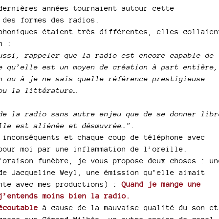
dernières années tournaient autour cette
 des formes des radios.
phoniques étaient très différentes, elles collaien
n :
ussi, rappeler que la radio est encore capable de
e qu’elle est un moyen de création à part entière,
n ou à je ne sais quelle référence prestigieuse
ou la littérature…
de la radio sans autre enjeu que de se donner libr
lle est aliénée et désœuvrée…"
.
 inconséquents et chaque coup de téléphone avec
pour moi par une inflammation de l’oreille.
’oraison funèbre, je vous propose deux choses : un
de Jacqueline Weyl, une émission qu’elle aimait
ente avec mes productions) :
Quand je mange une
j’entends moins bien la radio.
écoutable
à cause de la mauvaise qualité du son et