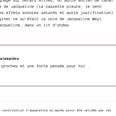
gnage sur Gérard Milhès, un autre ancien de canal
x de Jacqueline (la cassette pleure, le vent
es effets sonores saturés et autre justification)
giner ce qu’était la voix de Jacqueline Weyl.
acqueline, dans un lit d’ondes.
r
alexandra
 proches et une forte pensée pour toi .
e contribution n’apparaîtra qu’après avoir été validée par les