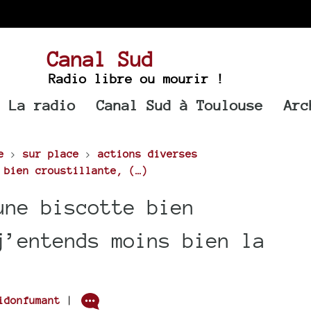
Canal Sud
Radio libre ou mourir !
La radio
Canal Sud à Toulouse
Arc
e
>
sur place
>
actions diverses
 bien croustillante, (…)
une biscotte bien
j’entends moins bien la
idonfumant
|