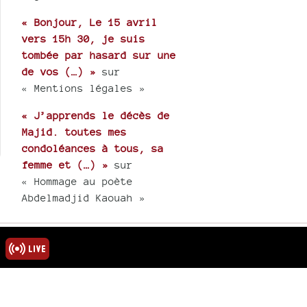
« Bonjour, Le 15 avril
vers 15h 30, je suis
tombée par hasard sur une
de vos (…) »
sur
« Mentions légales »
« J’apprends le décès de
Majid. toutes mes
condoléances à tous, sa
femme et (…) »
sur
« Hommage au poète
Abdelmadjid Kaouah »
rmations
ns légales
u site