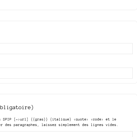
obligatoire)
is SPIP
[->url] {{gras}} {italique} <quote> <code>
et le
er des paragraphes, laissez simplement des lignes vides.