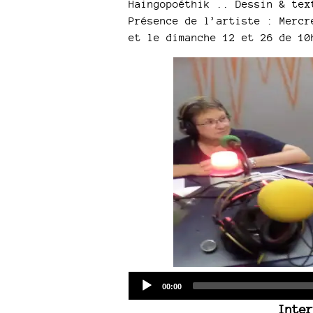
Haingopoéthik .. Dessin & tex
Présence de l’artiste : Mercr
et le dimanche 12 et 26 de 10
Current
00:00
time
Inter