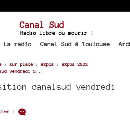
Canal Sud
Radio libre ou mourir !
La radio
Canal Sud à Toulouse
Arc
e
>
sur place
>
expos
>
expos 2022
sud vendredi 3...
sition canalsud vendredi
bien
|