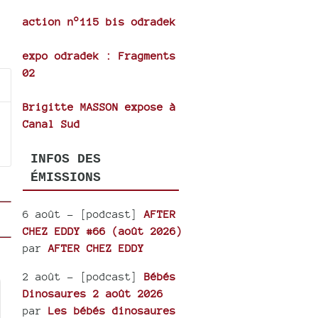
action n°115 bis odradek
se
expo odradek : Fragments
02
ase
e.
Brigitte MASSON expose à
Canal Sud
INFOS DES
ÉMISSIONS
6 août
- [podcast]
AFTER
CHEZ EDDY #66 (août 2026)
par
AFTER CHEZ EDDY
2 août
- [podcast]
Bébés
Dinosaures 2 août 2026
par
Les bébés dinosaures