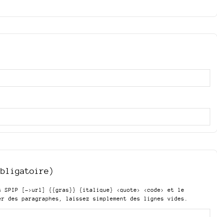
obligatoire)
is SPIP
[->url] {{gras}} {italique} <quote> <code>
et le
er des paragraphes, laissez simplement des lignes vides.