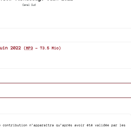
Canal Sud
keys
to
increa
or
decre
volum
uin 2022
(
MP3
-
73.5 Mio
)
e contribution n’apparaîtra qu’après avoir été validée par les