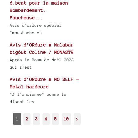
d.beat pour la maison
Bombardement,
Faucheuse...
Avis d’ordure spécial
"moustache et
Avis d’ORdure # Malabar
bigôut Coline / MONASTR
Après la Boum de Noël 2023
qui s’est
Avis d’ORdure # NO SELF -
Metal hardcore
"à l’ancienne" comme le
disent les
1
2
3
4
5
10
>