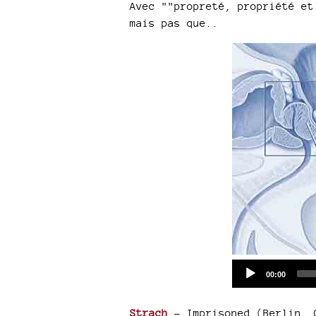
Avec ""propreté, propriété et
mais pas que..
Current
00:00
time
Strach
- Imprisoned (Berlin, 