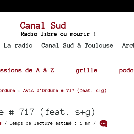
Canal Sud
Radio libre ou mourir !
La radio
Canal Sud à Toulouse
Arc
issions de A à Z
grille
podc
ordure
>
Avis d’Ordure # 717 (feat. s+g)
e # 717 (feat. s+g)
s
/ Temps de lecture estimé : 1 mn /