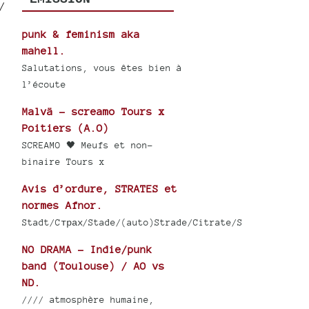
/
punk & feminism aka
mahell.
Salutations, vous êtes bien à
l’écoute
Malvä - screamo Tours x
Poitiers (A.O)
SCREAMO 🖤 Meufs et non-
binaire Tours x
Avis d’ordure, STRATES et
normes Afnor.
Stadt/Cтрах/Stade/(auto)Strade/Citrate/S
NO DRAMA - Indie/punk
band (Toulouse) / AO vs
ND.
//// atmosphère humaine,