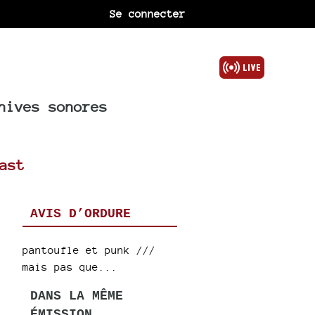
Se connecter
hives sonores
ast
AVIS D’ORDURE
pantoufle et punk ///
mais pas que...
DANS LA MÊME
ÉMISSION