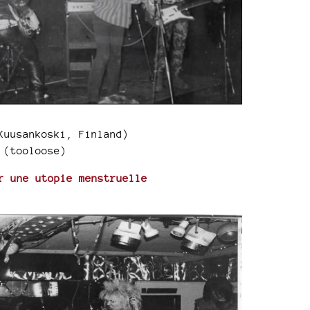
Kuusankoski, Finland)
(tooloose)
r une utopie menstruelle