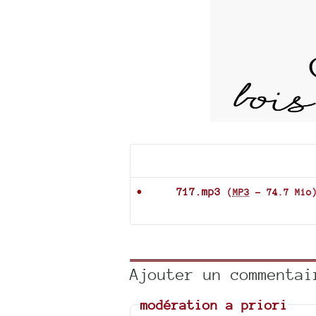
Documents joints
717.mp3
(
MP3
-
74.7 Mio
Ajouter un commentai
modération a priori