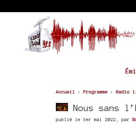
Ém
Accueil
>
Programme
>
Radio l
Nous sans l’
publié le 1er mai 2022
,
par
B