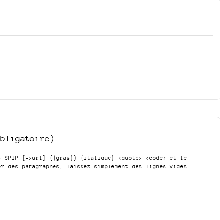
obligatoire)
is SPIP
[->url] {{gras}} {italique} <quote> <code>
et le
er des paragraphes, laissez simplement des lignes vides.