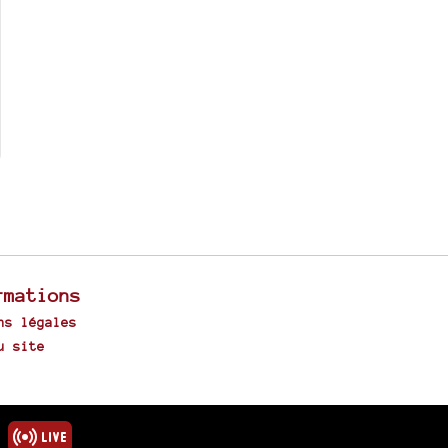
rmations
ns légales
u site