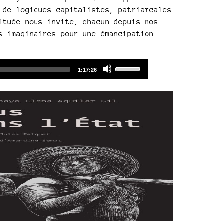
 de logiques capitalistes, patriarcales
ituée nous invite, chacun depuis nos
s imaginaires pour une émancipation
Audio
Use
Total
1:17:26
duration
Player
Up/Down
Arrow
keys
to
increase
or
decrease
volume.