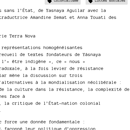
Colonialisme
Luttes sociales
s sans l’État, de Yasnaya Aguilar avec la
traductrice Amandine Semat et Anna Touati des
rie Terra Nova
 représentations homogénéisantes
recueil de textes fondateurs de Yásnaya
 l’« être indigène », ce « nous »
radoxale, à la fois levier de résistance
lar mène la discussion sur trois
’alternatives à la mondialisation néolibérale :
de la culture dans la résistance, la complexité de
nes face à
, la critique de l’État-nation colonial
.
c force une donnée fondamentale :
t façonné leur politique d’oppression