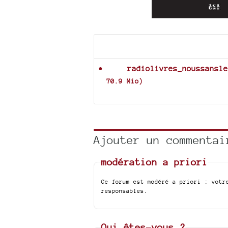
Documents joints
radiolivres_noussansle
70.9 Mio
)
Ajouter un commentai
modération a priori
Ce forum est modéré a priori : votr
responsables.
Qui êtes-vous ?