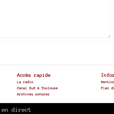
Accès rapide
Info
La radio
Mentio
Canal Sud à Toulouse
Plan d
Archives sonores
Spip
 en direct
|