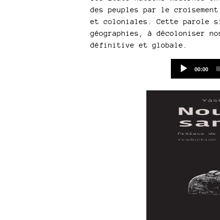
des peuples par le croisement
et coloniales. Cette parole s
géographies, à décoloniser no
définitive et globale.
Current
00:00
time