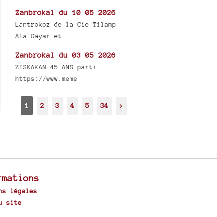
Zanbrokal du 10 05 2026
Lantrokoz de la Cie Tilamp
Ala Gayar et
Zanbrokal du 03 05 2026
ZISKAKAN 45 ANS parti
https://www.meme
1
2
3
4
5
34
>
rmations
ns légales
u site