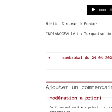
Current
00:00
time
Mizik, Zistwar é Fonker...
INDIANOCEALIV La Turquoise de
Documents joints
zanbrokal_du_24_04_202
Ajouter un commentai
modération a priori
Ce forum est modéré a priori : votr
responsables.