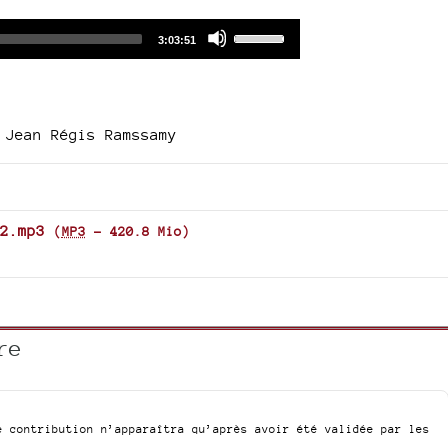
Audio
Use
Total
3:03:51
duration
Player
Up/Down
Arrow
keys
to
 Jean Régis Ramssamy
increase
or
decrease
volume.
2.mp3
(
MP3
-
420.8 Mio
)
re
e contribution n’apparaîtra qu’après avoir été validée par les