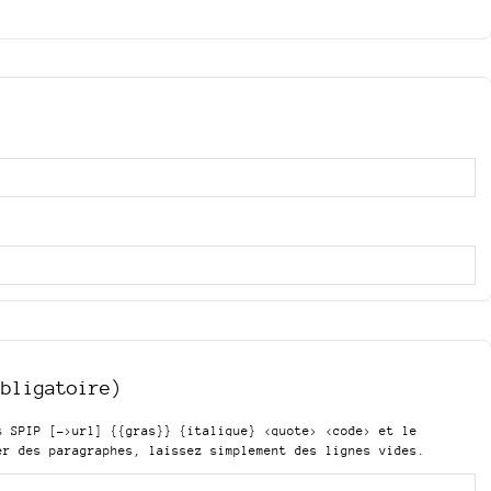
obligatoire)
is SPIP
[->url] {{gras}} {italique} <quote> <code>
et le
er des paragraphes, laissez simplement des lignes vides.