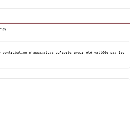
or
decrease
volume.
re
e contribution n’apparaîtra qu’après avoir été validée par les