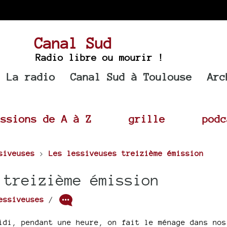
Canal Sud
Radio libre ou mourir !
La radio
Canal Sud à Toulouse
Arc
issions de A à Z
grille
podc
siveuses
>
Les lessiveuses treizième émission
 treizième émission
essiveuses
/
idi, pendant une heure, on fait le ménage dans nos