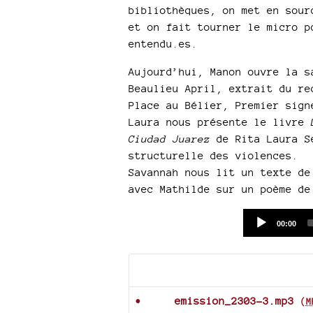
bibliothèques, on met en sour
et on fait tourner le micro p
entendu.es.
Aujourd’hui, Manon ouvre la s
Beaulieu April, extrait du re
Place au Bélier, Premier sign
Laura nous présente le livre
Ciudad Juarez
de Rita Laura S
structurelle des violences.
Savannah nous lit un texte de
avec Mathilde sur un poème de
Current
00:00
time
Documents joints
emission_2303-3.mp3
(
M