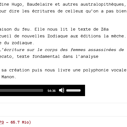
dine Hugo, Baudelaire et autres australopithèques,
our dire les écritures de celleux qu’on a pas bien
aison du feu. Elle nous lit le texte de Zéa
cueil de nouvelles Zodiaque aux éditions la mèche.
e du zodiaque.
L’écriture sur le corps des femmes assassinées de
ecato, texte fondamental dans l’analyse
 sa création puis nous livre une polyphonie vocale
 Manon.
Audio
Use
Total
54:36
duration
Player
Up/Down
Arrow
keys
to
increase
P3
-
65.7 Mio
)