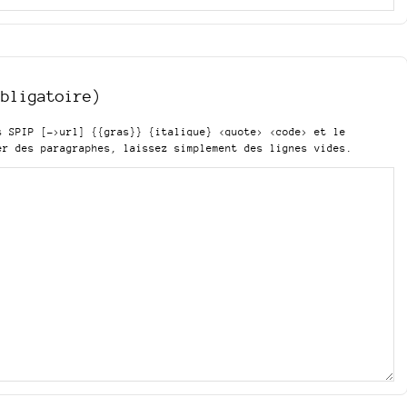
obligatoire)
is SPIP
[->url] {{gras}} {italique} <quote> <code>
et le
er des paragraphes, laissez simplement des lignes vides.