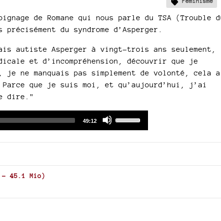
Féminisme
oignage de Romane qui nous parle du TSA (Trouble d
s précisément du syndrome d’Asperger.
ais autiste Asperger à vingt-trois ans seulement,
dicale et d’incompréhension, découvrir que je
, je ne manquais pas simplement de volonté, cela a
 Parce que je suis moi, et qu’aujourd’hui, j’ai
e dire."
Audio
Use
Total
49:12
duration
Player
Up/Down
Arrow
keys
to
increase
-
45.1 Mio
)
or
decrease
volume.