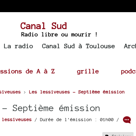
Canal Sud
Radio libre ou mourir !
La radio
Canal Sud à Toulouse
Arc
issions de A à Z
grille
podc
siveuses
>
Les lessiveuses - Septième émission
 - Septième émission
r
lessiveuses
/ Durée de l'émission : 01h00
/