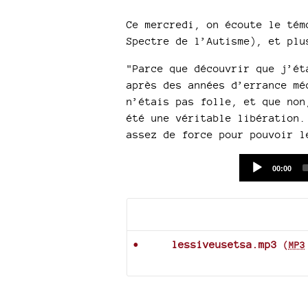
Ce mercredi, on écoute le tém
Spectre de l’Autisme), et plu
"Parce que découvrir que j’ét
après des années d’errance mé
n’étais pas folle, et que non
été une véritable libération.
assez de force pour pouvoir l
Current
00:00
time
Documents joints
lessiveusetsa.mp3
(
MP3