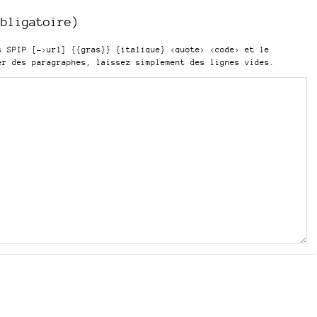
obligatoire)
is SPIP
[->url] {{gras}} {italique} <quote> <code>
et le
er des paragraphes, laissez simplement des lignes vides.