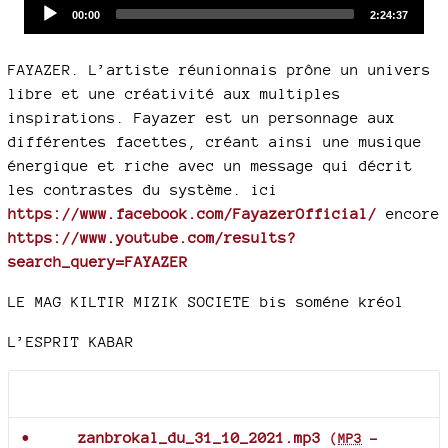
Audio
Current
Total
00:00
2:24:37
time
duration
Player
FAYAZER. L’artiste réunionnais prône un univers
libre et une créativité aux multiples
inspirations. Fayazer est un personnage aux
différentes facettes, créant ainsi une musique
énergique et riche avec un message qui décrit
les contrastes du système. ici
https://www.facebook.com/FayazerOfficial/
encore
https://www.youtube.com/results?
search_query=FAYAZER
LE MAG KILTIR MIZIK SOCIETE bis soméne kréol
L’ESPRIT KABAR
Documents joints
zanbrokal_du_31_10_2021.mp3
(
MP3
-