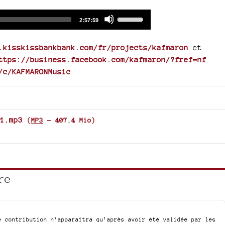
Audio
Use
Total
2:57:59
duration
Player
Up/Down
Arrow
.kisskissbankbank.com/fr/projects/kafmaron
et
keys
ttps://business.facebook.com/kafmaron/?fref=nf
to
/c/KAFMARONMusic
increase
or
decrease
volume.
1.mp3
(
MP3
-
407.4 Mio
)
re
e contribution n’apparaîtra qu’après avoir été validée par les