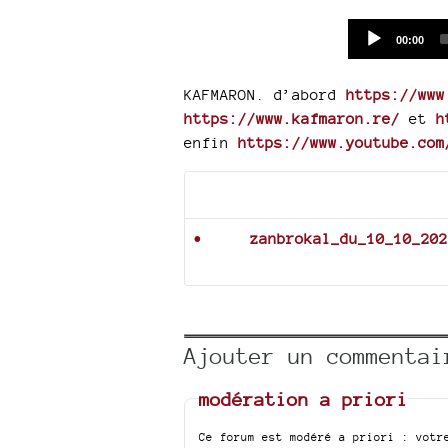
Current
00:00
time
KAFMARON. d’abord
https://www
https://www.kafmaron.re/
et
h
enfin
https://www.youtube.com
Documents joints
zanbrokal_du_10_10_202
Ajouter un commentai
modération a priori
Ce forum est modéré a priori : votr