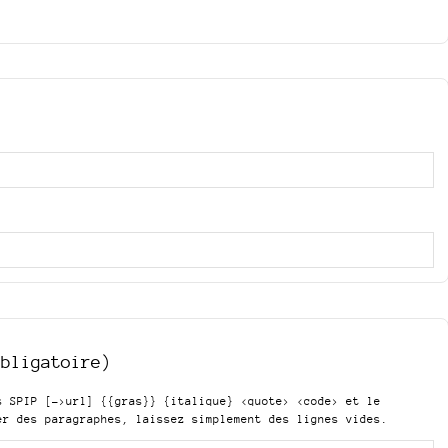
obligatoire)
is SPIP
[->url] {{gras}} {italique} <quote> <code>
et le
er des paragraphes, laissez simplement des lignes vides.