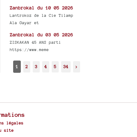
Zanbrokal du 10 05 2026
Lantrokoz de la Cie Tilamp
Ala Gayar et
Zanbrokal du 03 05 2026
ZISKAKAN 45 ANS parti
https://www.meme
1
2
3
4
5
34
>
rmations
ns légales
u site