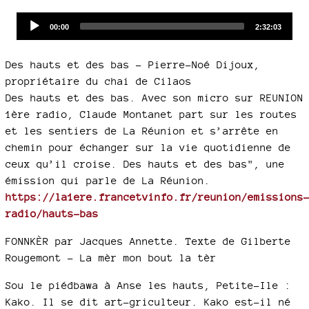
Audio
Current
Total
00:00
2:32:03
time
duration
Player
Des hauts et des bas - Pierre-Noé Dijoux,
propriétaire du chai de Cilaos
Des hauts et des bas. Avec son micro sur REUNION
1ère radio, Claude Montanet part sur les routes
et les sentiers de La Réunion et s’arrête en
chemin pour échanger sur la vie quotidienne de
ceux qu’il croise. Des hauts et des bas", une
émission qui parle de La Réunion.
https://la1ere.francetvinfo.fr/reunion/emissions
radio/hauts-bas
FONNKÈR par Jacques Annette. Texte de Gilberte
Rougemont - La mèr mon bout la tèr
Sou le piédbawa à Anse les hauts, Petite-Ile :
Kako. Il se dit art-griculteur. Kako est-il né