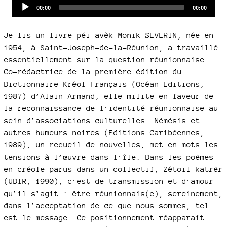
Audio
Current
Total
00:00
00:00
time
duration
Player
Je lis un livre péï avèk Monik SEVERIN, née en
1954, à Saint-Joseph-de-la-Réunion, a travaillé
essentiellement sur la question réunionnaise.
Co-rédactrice de la première édition du
Dictionnaire Kréol-Français (Océan Editions,
1987) d’Alain Armand, elle milite en faveur de
la reconnaissance de l’identité réunionnaise au
sein d’associations culturelles. Némésis et
autres humeurs noires (Editions Caribéennes,
1989), un recueil de nouvelles, met en mots les
tensions à l’œuvre dans l’île. Dans les poèmes
en créole parus dans un collectif, Zétoil katrèr
(UDIR, 1990), c’est de transmission et d’amour
qu’il s’agit : être réunionnais(e), sereinement,
dans l’acceptation de ce que nous sommes, tel
est le message. Ce positionnement réapparaît