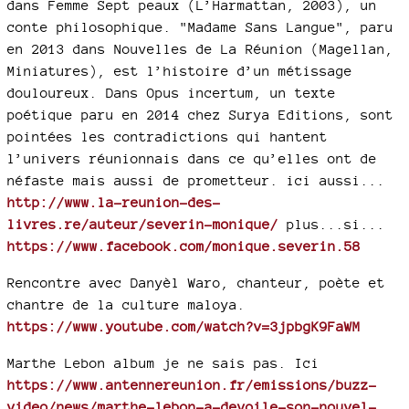
dans Femme Sept peaux (L’Harmattan, 2003), un
conte philosophique. "Madame Sans Langue", paru
en 2013 dans Nouvelles de La Réunion (Magellan,
Miniatures), est l’histoire d’un métissage
douloureux. Dans Opus incertum, un texte
poétique paru en 2014 chez Surya Editions, sont
pointées les contradictions qui hantent
l’univers réunionnais dans ce qu’elles ont de
néfaste mais aussi de prometteur. ici aussi...
http://www.la-reunion-des-
livres.re/auteur/severin-monique/
plus...si...
https://www.facebook.com/monique.severin.58
Rencontre avec Danyèl Waro, chanteur, poète et
chantre de la culture maloya.
https://www.youtube.com/watch?v=3jpbgK9FaWM
Marthe Lebon album je ne sais pas. Ici
https://www.antennereunion.fr/emissions/buzz-
video/news/marthe-lebon-a-devoile-son-nouvel-