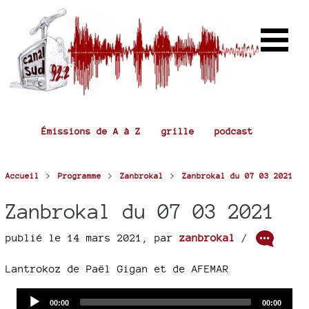
Émissions de A à Z
grille
podcast
>
>
>
Accueil
Programme
Zanbrokal
Zanbrokal du 07 03 2021
Zanbrokal du 07 03 2021
publié le 14 mars 2021
,
par
zanbrokal
/
Lantrokoz de Paël Gigan et de AFEMAR
Audio
Current
Total
00:00
00:00