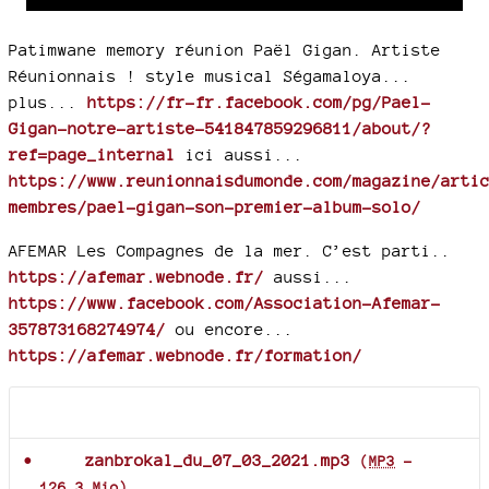
time
duration
Player
Patimwane memory réunion Paël Gigan. Artiste
Réunionnais ! style musical Ségamaloya...
plus...
https://fr-fr.facebook.com/pg/Pael-
Gigan-notre-artiste-541847859296811/about/?
ref=page_internal
ici aussi...
https://www.reunionnaisdumonde.com/magazine/arti
membres/pael-gigan-son-premier-album-solo/
AFEMAR Les Compagnes de la mer. C’est parti..
https://afemar.webnode.fr/
aussi...
https://www.facebook.com/Association-Afemar-
357873168274974/
ou encore...
https://afemar.webnode.fr/formation/
Documents joints
zanbrokal_du_07_03_2021.mp3
(
MP3
-
126.3 Mio
)