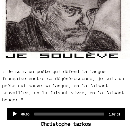
« Je suis un poète qui défend la langue
française contre sa dégénérescence, je suis un
poète qui sauve sa langue, en la faisant
travailler, en la faisant vivre, en la faisant
bouger."
Audio
Current
Total
00:00
1:07:01
time
duration
Player
Christophe tarkos