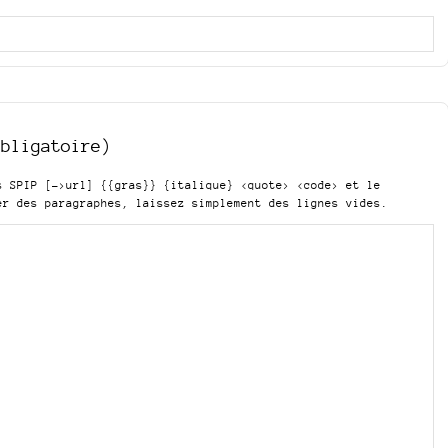
obligatoire)
is SPIP
[->url] {{gras}} {italique} <quote> <code>
et le
er des paragraphes, laissez simplement des lignes vides.