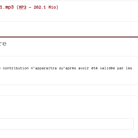
1.mp3
(
MP3
-
262.1 Mio
)
re
e contribution n’apparaîtra qu’après avoir été validée par les