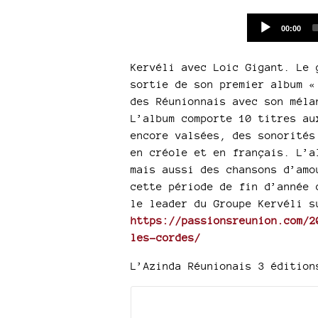
Current
00:00
time
Kervéli avec Loic Gigant. Le 
sortie de son premier album «
des Réunionnais avec son méla
L’album comporte 10 titres au
encore valsées, des sonorités
en créole et en français. L’a
mais aussi des chansons d’amo
cette période de fin d’année 
le leader du Groupe Kervéli s
https://passionsreunion.com/2
les-cordes/
L’Azinda Réunionais 3 édition
Documents joints