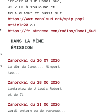
16h-18h30 sur Canal Sud,
92.2 FM à Toulouse et
tout autour et aussi sur
https://www.canalsud.net/spip.php?
article20
ou
r
https://fr.streema.com/radios/Canal_Sud
DANS LA MÊME
ÉMISSION
s
Zanbrokal du 26 07 2026
n
La dèr da lané.... Nimport
kwé...
Zanbrokal du 28 06 2026
Lantrokoz de J Louis Robert
et de Ti
Zanbrokal du 21 06 2026
zordi onkorn pa de vavangé...