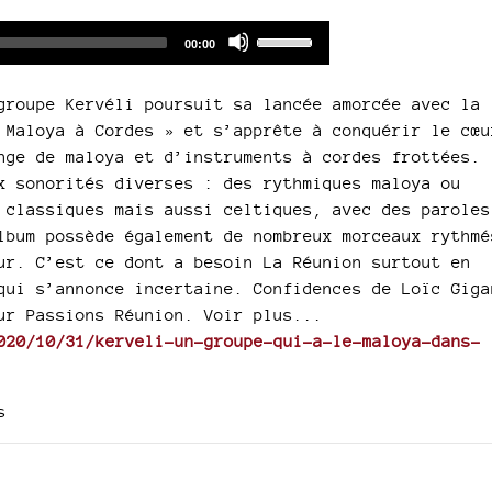
Audio
Use
Total
00:00
duration
Player
Up/Down
Arrow
groupe Kervéli poursuit sa lancée amorcée avec la
keys
 Maloya à Cordes » et s’apprête à conquérir le cœu
to
nge de maloya et d’instruments à cordes frottées.
increase
x sonorités diverses : des rythmiques maloya ou
or
 classiques mais aussi celtiques, avec des paroles
decrease
lbum possède également de nombreux morceaux rythmé
volume.
ur. C’est ce dont a besoin La Réunion surtout en
qui s’annonce incertaine. Confidences de Loïc Giga
ur Passions Réunion. Voir plus...
020/10/31/kerveli-un-groupe-qui-a-le-maloya-dans-
s