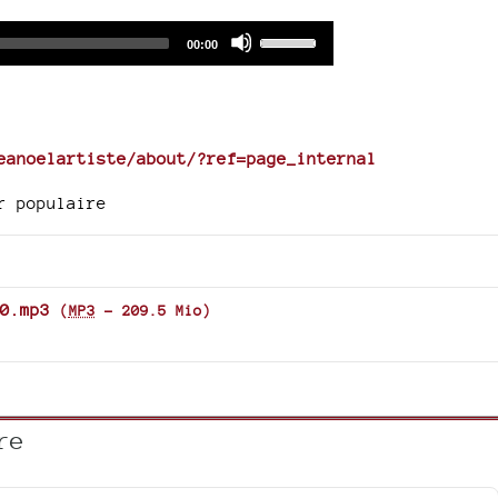
Audio
Use
Total
00:00
duration
Player
Up/Down
Arrow
keys
to
eanoelartiste/about/?ref=page_internal
increase
or
r populaire
decrease
volume.
0.mp3
(
MP3
-
209.5 Mio
)
re