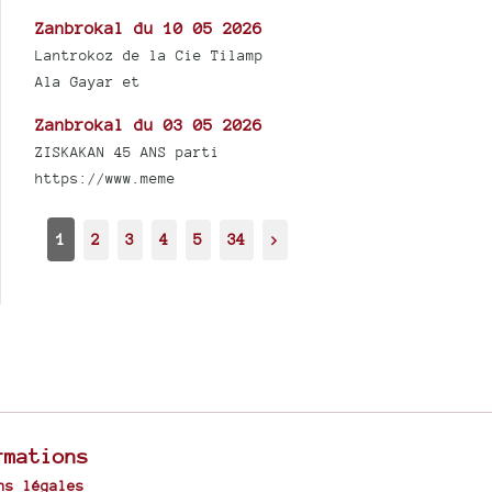
Zanbrokal du 10 05 2026
Lantrokoz de la Cie Tilamp
Ala Gayar et
Zanbrokal du 03 05 2026
ZISKAKAN 45 ANS parti
https://www.meme
1
2
3
4
5
34
>
rmations
ns légales