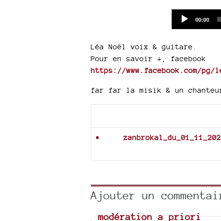
Current
00:00
time
Léa Noël voix & guitare.
Pour en savoir +, facebook
https://www.facebook.com/pg/l
far far la misik & un chanteu
Documents joints
zanbrokal_du_01_11_202
Ajouter un commentai
modération a priori