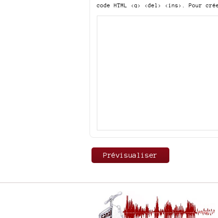
code HTML
<q> <del> <ins>
. Pour cré