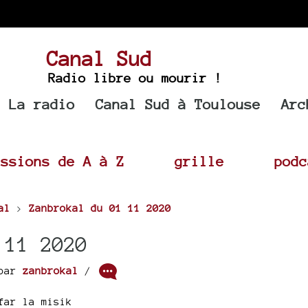
Canal Sud
Radio libre ou mourir !
La radio
Canal Sud à Toulouse
Arc
issions de A à Z
grille
podc
al
>
Zanbrokal du 01 11 2020
 11 2020
par
zanbrokal
/
far la misik