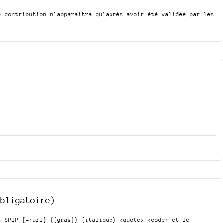
e contribution n’apparaîtra qu’après avoir été validée par les
obligatoire)
is SPIP
[->url] {{gras}} {italique} <quote> <code>
et le