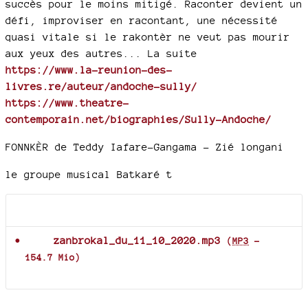
succès pour le moins mitigé. Raconter devient un
défi, improviser en racontant, une nécessité
quasi vitale si le rakontèr ne veut pas mourir
aux yeux des autres... La suite
https://www.la-reunion-des-
livres.re/auteur/andoche-sully/
https://www.theatre-
contemporain.net/biographies/Sully-Andoche/
FONNKÈR de Teddy Iafare-Gangama - Zié longani
le groupe musical Batkaré t
Documents joints
zanbrokal_du_11_10_2020.mp3
(
MP3
-
154.7 Mio
)