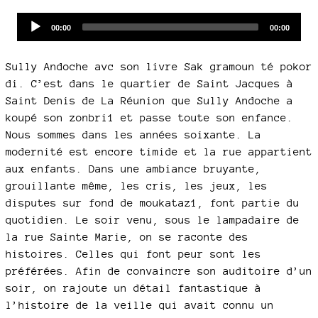
Audio
Current
Total
00:00
00:00
time
duration
Player
Sully Andoche avc son livre Sak gramoun té pokor
di. C’est dans le quartier de Saint Jacques à
Saint Denis de La Réunion que Sully Andoche a
koupé son zonbri1 et passe toute son enfance.
Nous sommes dans les années soixante. La
modernité est encore timide et la rue appartient
aux enfants. Dans une ambiance bruyante,
grouillante même, les cris, les jeux, les
disputes sur fond de moukataz1, font partie du
quotidien. Le soir venu, sous le lampadaire de
la rue Sainte Marie, on se raconte des
histoires. Celles qui font peur sont les
préférées. Afin de convaincre son auditoire d’un
soir, on rajoute un détail fantastique à
l’histoire de la veille qui avait connu un