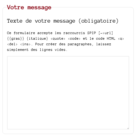
Votre message
Texte de votre message (obligatoire)
Ce formulaire accepte les raccourcis SPIP
[->url]
{{gras}} {italique} <quote> <code>
et le code HTML
<q>
<del> <ins>
. Pour créer des paragraphes, laissez
simplement des lignes vides.