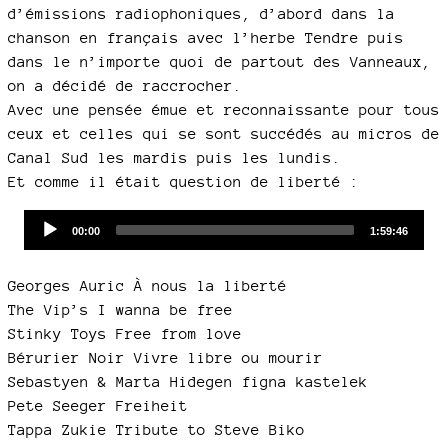
d’émissions radiophoniques, d’abord dans la
chanson en français avec l’herbe Tendre puis
dans le n’importe quoi de partout des Vanneaux,
on a décidé de raccrocher.
Avec une pensée émue et reconnaissante pour tous
ceux et celles qui se sont succédés au micros de
Canal Sud les mardis puis les lundis.
Et comme il était question de liberté :
Audio
Current
Total
00:00
1:59:46
time
duration
Player
Georges Auric À nous la liberté
The Vip’s I wanna be free
Stinky Toys Free from love
Bérurier Noir Vivre libre ou mourir
Sebastyen & Marta Hidegen figna kastelek
Pete Seeger Freiheit
Tappa Zukie Tribute to Steve Biko