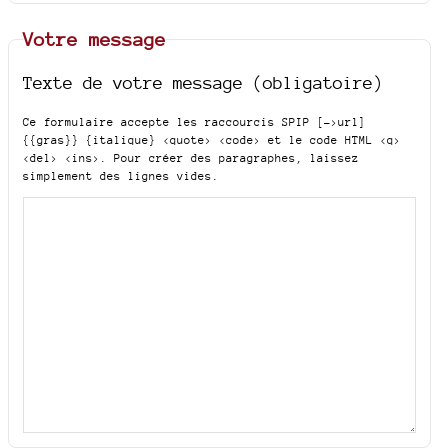
Votre message
Texte de votre message (obligatoire)
Ce formulaire accepte les raccourcis SPIP
[->url]
{{gras}} {italique} <quote> <code>
et le code HTML
<q>
<del> <ins>
. Pour créer des paragraphes, laissez
simplement des lignes vides.