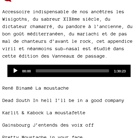
Accessoire indispensable de nos ancêtres les
Wisigoths, du sabreur XIXème siècle, du
dictateur chamarré, du pandore à l’ancienne, du
bon goût méditerranéen, du mariachi et de pas
mal de chanteurs d’avant le rock, cet appendice
viril et néanmoins sub-nasal est étudié dans
cette édition des Vanneaux de passage.
Audio
Current
Total
00:00
1:30:23
time
duration
Player
René Binamé La moustache
Dead South In hell I’ll be in a good company
Karlit & Kabock La moustafette
Gainsbourg J’entends des voix off
Pretty Moustache in your face