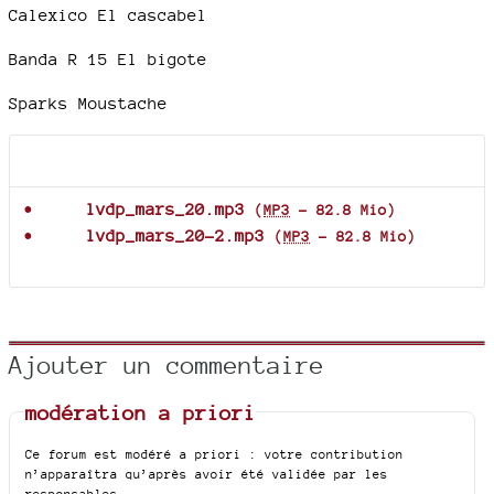
Calexico El cascabel
Banda R 15 El bigote
Sparks Moustache
Documents joints
lvdp_mars_20.mp3
(
MP3
-
82.8 Mio
)
lvdp_mars_20-2.mp3
(
MP3
-
82.8 Mio
)
Ajouter un commentaire
modération a priori
Ce forum est modéré a priori : votre contribution
n’apparaîtra qu’après avoir été validée par les
responsables.