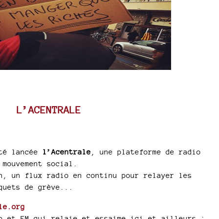
L’ACENTRALE
été lancée
l’Acentrale
, une plateforme de radio
 mouvement social.
n, un flux radio en continu pour relayer les
quets de grève...
le.org
b et FM qui relaie et essaime ici et ailleurs :