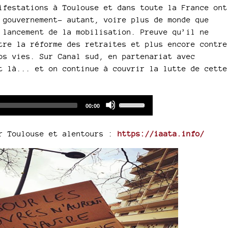
ifestations à Toulouse et dans toute la France ont
 gouvernement- autant, voire plus de monde que
 lancement de la mobilisation. Preuve qu’il ne
tre la réforme des retraites et plus encore contre
os vies. Sur Canal sud, en partenariat avec
t là... et on continue à couvrir la lutte de cette
Audio
Use
Total
00:00
duration
Player
Up/Down
Arrow
ur Toulouse et alentours :
https://iaata.info/
keys
to
increase
or
decrease
volume.