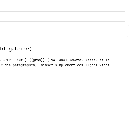
obligatoire)
is SPIP
[->url] {{gras}} {italique} <quote> <code>
et le
er des paragraphes, laissez simplement des lignes vides.