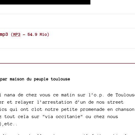
mp3
(
MP3
-
54.9 Mio
)
 par
maison du peuple toulouse
1 nana de chez vous ce matin sur l’o.p. de Toulous
er et relayer l’arrestation d’un de nos street
ics qui ont clot notre petite promenade en chanson
z tout cela sur "via occitanie" ou chez nous
),etc..