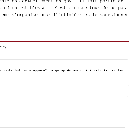
edic est actuellement en gav : il fait partie de
s qd on est blesse : c’est a notre tour de ne pas
teme s’organise pour l’intimider et le sanctionner
re
e contribution n’apparaîtra qu’après avoir été validée par les