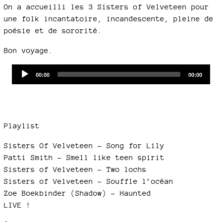
On a accueilli les 3 Sisters of Velveteen pour
une folk incantatoire, incandescente, pleine de
poésie et de sororité.
Bon voyage.
Audio
Current
Total
00:00
00:00
time
duration
Player
Playlist
Sisters Of Velveteen - Song for Lily
Patti Smith - Smell like teen spirit
Sisters of Velveteen - Two lochs
Sisters of Velveteen - Souffle l’océan
Zoe Boekbinder (Shadow) - Haunted
LIVE !