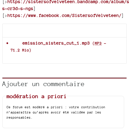
[>
https://sistersofvelveteen.bandcamp.com/album/
s-cr3d-s-ngs
]
[>
https://www.facebook.com/SistersofVelveteen/
]
Documents joints
emission_sisters_cut_1.mp3
(
MP3
-
71.2 Mio
)
Ajouter un commentaire
modération a priori
Ce forum est modéré a priori : votre contribution
n’apparaîtra qu’après avoir été validée par les
responsables.