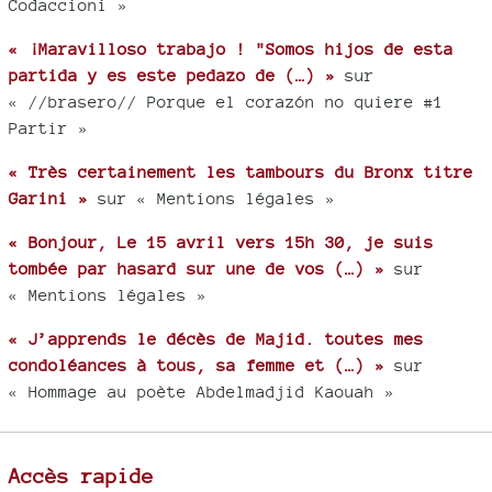
Codaccioni »
« ¡Maravilloso trabajo ! "Somos hijos de esta
partida y es este pedazo de (…) »
sur
« //brasero// Porque el corazón no quiere #1
Partir »
« Très certainement les tambours du Bronx titre
Garini »
sur « Mentions légales »
« Bonjour, Le 15 avril vers 15h 30, je suis
tombée par hasard sur une de vos (…) »
sur
« Mentions légales »
« J’apprends le décès de Majid. toutes mes
condoléances à tous, sa femme et (…) »
sur
« Hommage au poète Abdelmadjid Kaouah »
Accès rapide