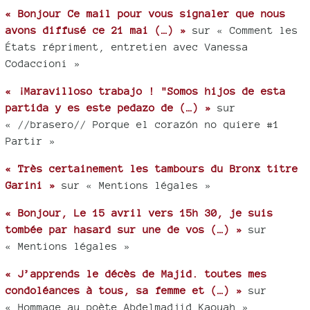
« Bonjour Ce mail pour vous signaler que nous
avons diffusé ce 21 mai (…) »
sur « Comment les
États répriment, entretien avec Vanessa
Codaccioni »
« ¡Maravilloso trabajo ! "Somos hijos de esta
partida y es este pedazo de (…) »
sur
« //brasero// Porque el corazón no quiere #1
Partir »
« Très certainement les tambours du Bronx titre
Garini »
sur « Mentions légales »
« Bonjour, Le 15 avril vers 15h 30, je suis
tombée par hasard sur une de vos (…) »
sur
« Mentions légales »
« J’apprends le décès de Majid. toutes mes
condoléances à tous, sa femme et (…) »
sur
« Hommage au poète Abdelmadjid Kaouah »