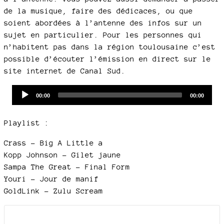
de la musique, faire des dédicaces, ou que
soient abordées à l’antenne des infos sur un
sujet en particulier. Pour les personnes qui
n’habitent pas dans la région toulousaine c’est
possible d’écouter l’émission en direct sur le
site internet de Canal Sud.
Audio
Current
Total
00:00
00:00
time
duration
Player
Playlist :
Crass - Big A Little a
Kopp Johnson - Gilet jaune
Sampa The Great - Final Form
Youri - Jour de manif
GoldLink - Zulu Scream
Documents joints