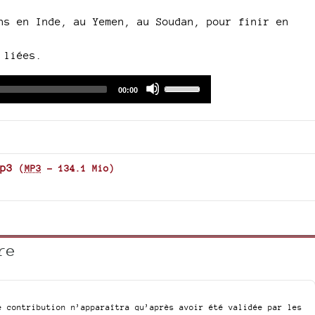
ns en Inde, au Yemen, au Soudan, pour finir en
 liées.
Audio
Use
Total
00:00
duration
Player
Up/Down
Arrow
keys
to
increase
p3
(
MP3
-
134.1 Mio
)
or
decrease
volume.
re
e contribution n’apparaîtra qu’après avoir été validée par les