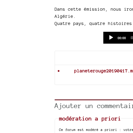
Dans cette émission, nous iro
Algérie.
Quatre pays, quatre histoires
Current
00:00
time
Documents joints
planeterouge20190417.m
Ajouter un commentai
modération a priori
Ce forum est modéré a priori : votr