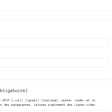
obligatoire)
is SPIP
[->url] {{gras}} {italique} <quote> <code>
et le
er des paragraphes, laissez simplement des lignes vides.