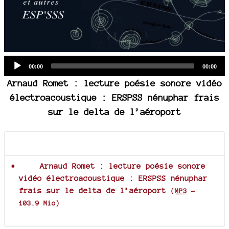
Audio
Current
Total
00:00
00:00
time
duration
Player
Arnaud Romet : lecture poésie sonore vidéo
électroacoustique : ERSPSS nénuphar frais
sur le delta de l’aéroport
Documents joints
Arnaud Romet : lecture poésie sonore
vidéo électroacoustique : ERSPSS nénuphar
frais sur le delta de l’aéroport
(
MP3
-
103.9 Mio
)