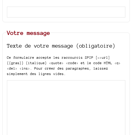
Votre message
Texte de votre message (obligatoire)
Ce formulaire accepte les raccourcis SPIP
[->url]
{{gras}} {italique} <quote> <code>
et le code HTML
<q>
<del> <ins>
. Pour créer des paragraphes, laissez
simplement des lignes vides.