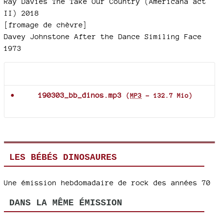
Ray Davies The Take Our Country (Americana act
II) 2018
[fromage de chèvre]
Davey Johnstone After the Dance Similing Face
1973
Documents joints
190303_bb_dinos.mp3
(
MP3
-
132.7 Mio
)
LES BÉBÉS DINOSAURES
Une émission hebdomadaire de rock des années 70
DANS LA MÊME ÉMISSION