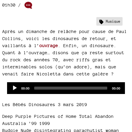
01h30
/
Musique
Après un dimanche de relâche pour cause de Paul
Collins, voici les dinosaures de retour, et
vaillants à l’
ouvrage
. Enfin, un dinosaure.
Quant à l’ouvrage… disons que ça reste surtout
du rock des années 70, avec riffs gras et
interminables solos (qu’on adore), mais que
venait faire Nicoletta dans cette galère ?
Audio
Current
Total
00:00
00:00
time
duration
Player
Les Bébés Dinosaures 3 mars 2019
Deep Purple Pictures of Home Total Abandon
Australia ’99 1999
Budgie Nude disintegrating parachutist woman