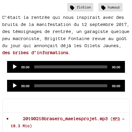
fiction
humour
C’était la rentrée qui nous inspirait avec des
bruits de la manifestation du 12 septembre 2017,
des témoignages de rentrée, un garagiste quelque
peu macroniste, Brigitte Fontaine revue au goût
du jour qui annonçait déjà les Gilets Jaunes,
des bribes d’informations
.
Audio
Current
Total
00:00
00:00
time
duration
Player
Audio
Current
Total
00:00
00:00
time
duration
Player
Documents joints
20190218brasero_maelesprojet.mp3
(
MP3
-
18.3 Mio
)