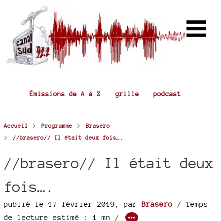
Émissions de A à Z
grille
podcast
>
>
Accueil
Programme
Brasero
>
//brasero// Il était deux fois….
//brasero// Il était deux
fois….
publié le 17 février 2019
,
par
Brasero
/ Temps
de lecture estimé : 1 mn /